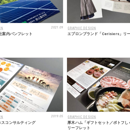
2021.09
GN
GRAPHIC DESIGN
社案内パンフレット
エプロンブランド「Cerisiers」
2019.05
GN
GRAPHIC DESIGN
ネスコンサルティング
厚木ハム「ギフトセット／ポトフし
リーフレット