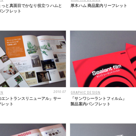
ょっと真面目でかなり役立つ ハムと
厚木ハム 商品案内リーフレット
パンフレット
2010.07
GN
GRAPHIC DESIGN
のエントランスリニューアル」サー
「サンワシーラントフィルム」
フレット
製品案内パンフレット