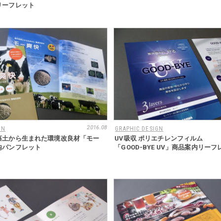
リーフレット
2016.08
GN
GRAPHIC DESIGN
藻土から生まれた環境改良材「モー
UV吸収 ポリエチレンフィルム
内パンフレット
「GOOD-BYE UV」商品案内リーフ