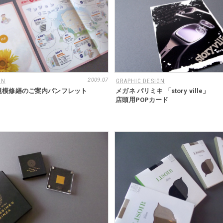
2009.07
GN
GRAPHIC DESIGN
規模修繕のご案内パンフレット
メガネ パリミキ 「story ville」
店頭用POPカード