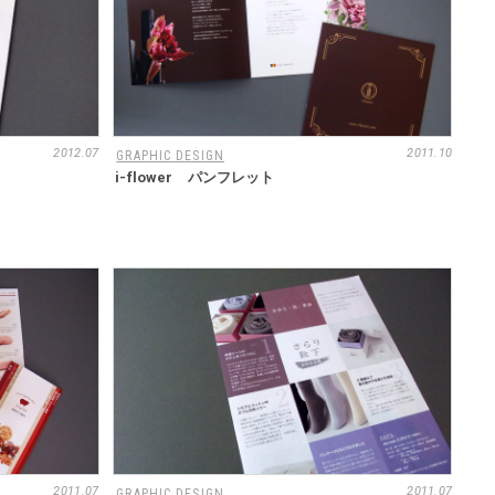
2012.07
2011.10
GRAPHIC DESIGN
i-flower パンフレット
2011.07
2011.07
GRAPHIC DESIGN