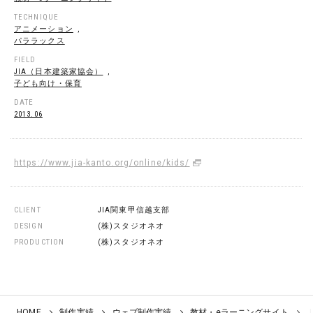
TECHNIQUE
アニメーション
,
パララックス
FIELD
JIA（日本建築家協会）
,
子ども向け・保育
DATE
2013.06
https://www.jia-kanto.org/online/kids/
CLIENT
JIA関東甲信越支部
DESIGN
(株)スタジオネオ
PRODUCTION
(株)スタジオネオ
HOME
制作実績
ウェブ制作実績
教材・eラーニングサイト