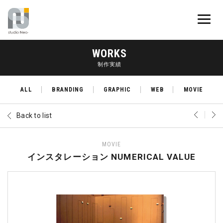
WORKS
制作実績
ALL
BRANDING
GRAPHIC
WEB
MOVIE
Back to list
MOVIE
インスタレーション NUMERICAL VALUE