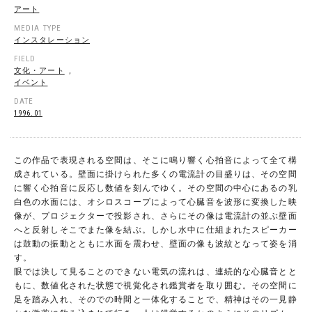
アート
MEDIA TYPE
インスタレーション
FIELD
文化・アート
,
イベント
DATE
1996.01
この作品で表現される空間は、そこに鳴り響く心拍音によって全て構
成されている。壁面に掛けられた多くの電流計の目盛りは、その空間
に響く心拍音に反応し数値を刻んでゆく。その空間の中心にあるの乳
白色の水面には、オシロスコープによって心臓音を波形に変換した映
像が、プロジェクターで投影され、さらにその像は電流計の並ぶ壁面
へと反射しそこでまた像を結ぶ。しかし水中に仕組まれたスピーカー
は鼓動の振動とともに水面を震わせ、壁面の像も波紋となって姿を消
す。
眼では決して見ることのできない電気の流れは、連続的な心臓音とと
もに、数値化された状態で視覚化され鑑賞者を取り囲む。その空間に
足を踏み入れ、そのでの時間と一体化することで、精神はその一見静