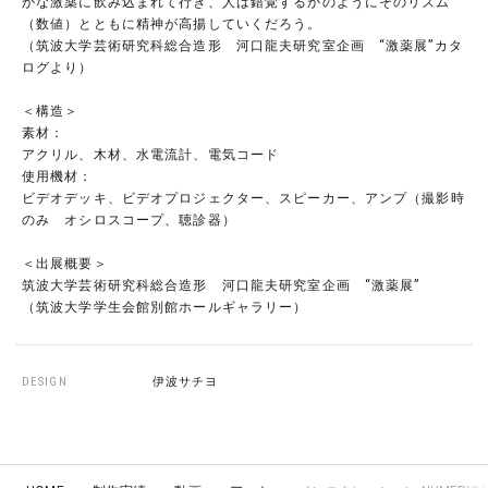
かな激薬に飲み込まれて行き、人は錯覚するかのようにそのリズム
（数値）とともに精神が高揚していくだろう。
（筑波大学芸術研究科総合造形 河口龍夫研究室企画 “激薬展”カタ
ログより）
＜構造＞
素材：
アクリル、木材、水電流計、電気コード
使用機材：
ビデオデッキ、ビデオプロジェクター、スピーカー、アンプ（撮影時
のみ オシロスコープ、聴診器）
＜出展概要＞
筑波大学芸術研究科総合造形 河口龍夫研究室企画 “激薬展”
（筑波大学学生会館別館ホールギャラリー）
DESIGN
伊波サチヨ