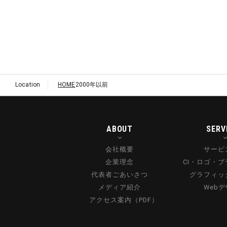
Location
HOME
2000年以前
ABOUT
SERV
会社概要
サービ
企業理念
CI・ロゴ・
代表者ごあいさつ
グラフィッ
メディア紹介
Web
アクセス案内（PDF）