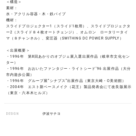
＜構造＞
素材：
水・アクリル容器・木・鉄パイプ
機材：
スライドプロジェクター1（スライド1枚用）、スライドプロジェクタ
ー2（スライド８４枚オートチェンジ）、オムロン ロータリータイ
マ（８チャンネル）、変圧器（SWITHING DC POWER SUPPLY）
＜出展概要＞
・1996年 第8回あかりのオブジェ展入選出展作品（岐阜市文化セン
ター）
・1996年 おおいたファンタジー・ライトシード'96 出展作品（大分
市内遊歩公園）
・1996年 グループ展“シナプス”出展作品（東京大崎・O美術館）
・2004年 エスト新ベースメイク（花王）製品発表会にて改良版展示
（東京・六本木ヒルズ）
DESIGN
伊波サチヨ