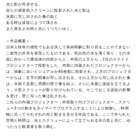
光と影が共存する。
自らの感覚的スクリーンに投影された光と影は
水面に写し出された像の如く
ある時は波紋によづて壊され，
また再生され時と共にうつろいゆく。
＜作品概要＞
日本人特有の感性でもある決して単純明解に割り切ることのできない
二面性の共存を表現したものである。乳白色の水を薄く張り，その水
面に向かって構造体の内部からと，外部の上方から，2台のスライド
プロジェクターで投影をした。内部に内蔵されたプロジェクターから
は，抽象に近いビジュアルが80枚順に投影され，上方のプロジェクタ
ーからは，文字の図像が写し出される。その上方から写し出された像
は，水面で反射し周囲の壁で像を結ぶ。さらに水面に波紋を立てるよ
う，小型スクリューが取り付けられている。そこでおこる波紋の影響
を受け，壁に写った像は乱される。
これらの内蔵プロジェクター，外部取り付けプロジェクター，スクリ
ュー3つの動きをタイマーでプログラムすることにより制御し，時間
軸に沿ってそれぞれの光と動きを見せる作品である。ここで作られた
空間と時間は，光とスクリューによって立てられる水の音と共に，ゆ
ったりと観賞者を取り囲む。