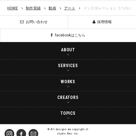
HOME
制作実績
動画
アート
インスタレーション うつろい
お問い合わせ
採用情報
facebookはこちら
ABOUT
SERVICES
会社概要
企業理念
WORKS
サービス紹介
代表者ごあいさつ
CI・ロゴ・ブランディング
CREATORS
ALL
メディア紹介
グラフィックデザイン
Branding
TOPICS
クリエイター紹介
アクセス案内（PDF）
Webデザイン
Graphic
お知らせ
© All designs are copyright of
studio Neo- inc.